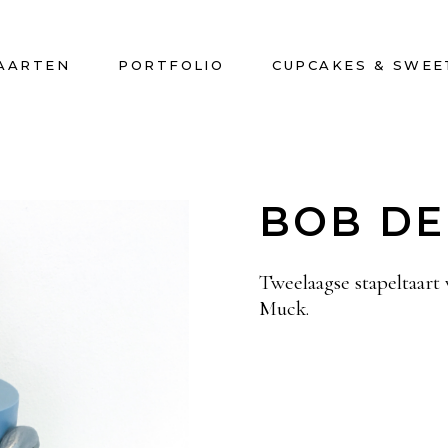
AARTEN
PORTFOLIO
CUPCAKES & SWEE
BOB D
Tweelaagse stapeltaar
Muck.